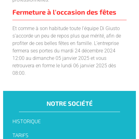
Fermeture à l'occasion des fêtes
Et comme à son habitude toute l’équipe Di Giusto
s’accorde un peu de repos plus que mérité, afin de
profiter de ces belles fêtes en famille. L’entreprise
fermera ses portes du mardi 24 décembre 2024
12:00 au dimanche 05 janvier 2025 et vous
retrouvera en forme le lundi 06 janvier 2025 dès
08:00.
NOTRE SOCIÉTÉ
HISTORIQUE
TARIFS